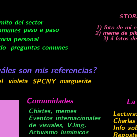
STORI
mito del sector
1) foto de mi e
paso a paso
comunes
2) meme de pika
3) 4 fotos de
toria personal
ido
preguntas comunes
áles son mis referencias?
el
violeta
marguerite
SPCNY
Comunidades
La
Chistes, memes
Lectura
Eventos internacionales
Charlas 
de visuales, VJing,
Info so
Activismo lumínicos
Repost