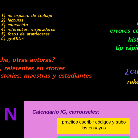
1) mi espacio de trabajo
2) lecturas,
3) educación
errores 
4) referentes, inspiradores
5) fotos de atardeceres
his
6) graffitis
tip ráp
he, otras autoras?
 referentes en stories
¿cu
 stories: maestras y estudiantes
rak
AN
Calendario IG, carrouseles:
practico escribir códigos y subo
los ensayos